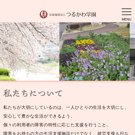
togg
navi
私たちが大切にしているのは、一人ひとりの生活を大切にし、
安心して豊かな生活ができるよう、
個々の利用者の障害の特性に応じた支援を行うこと。
障害をお持ちの方の生活支援施設だけでなく、就労支援も行な