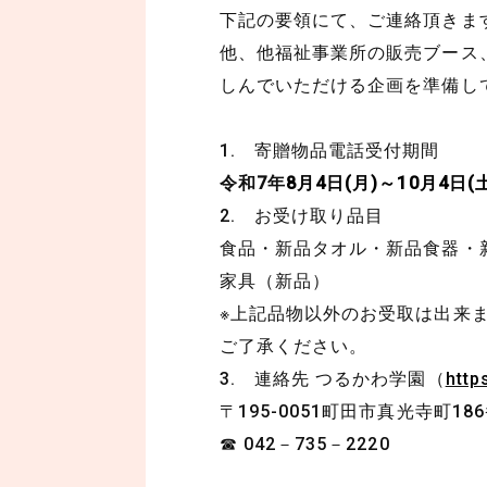
下記の要領にて、ご連絡頂きま
他、他福祉事業所の販売ブース
しんでいただける企画を準備し
1. 寄贈物品電話受付期間
令和7年
8月4日(月)～10月4日
2. お受け取り品目
食品・新品タオル・新品食器・
家具（新品）
※上記品物以外のお受取は出来
ご了承ください。
3. 連絡先 つるかわ学園（
http
〒195-0051町田市真光寺町1
☎ 042－735－2220