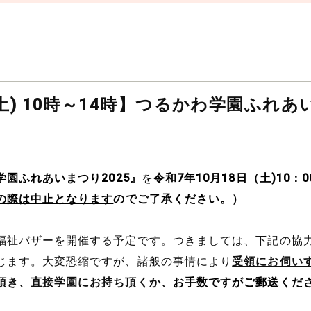
日(土) 10時～14時】つるかわ学園ふれあ
学園ふれあいまつり2025』
を
令和7年10月18日（土)10：0
の際は中止となります
のでご了承ください。）
福祉バザーを開催する予定です。つきましては、下記の協
じます。大変恐縮ですが、諸般の事情により
受領にお伺い
頂き、直接学園にお持ち頂くか、
お手数ですがご郵送くだ