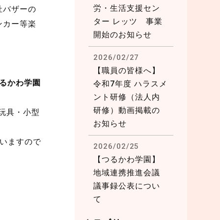
労・生活支援セン
祉バザーの
ター レッツ 事業
ンカー等楽
開始のお知らせ
2026/02/27
【職員の皆様へ】
 つるかわ学園
令和7年度 ハラスメ
ント研修（法人内
研修）動画掲載の
玩具・小型
お知らせ
いますので
2026/02/25
【つるかわ学園】
地域連携推進会議
議事録公表につい
て