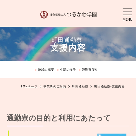
togg
navi
町田通勤寮
支援内容
施設の概要
生活の様子
通勤寮便り
TOPページ
事業所のご案内
町田通勤寮
町田通勤寮-支援内容
通勤寮の目的と利用にあたって